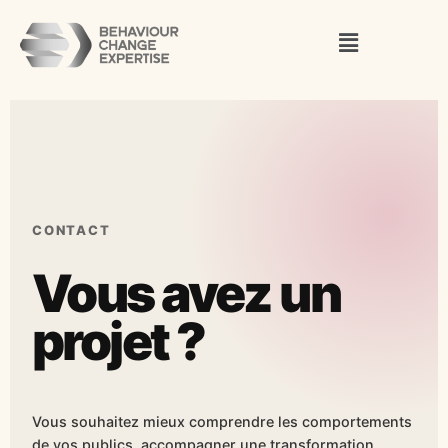
Aller
Menu
au
contenu
CONTACT
Vous avez un
projet ?
Vous souhaitez mieux comprendre les comportements
de vos publics, accompagner une transformation,